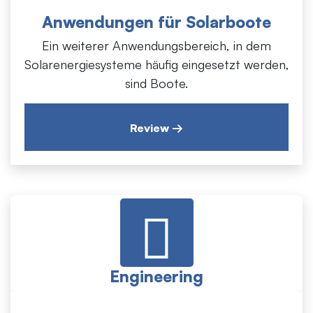
Solarenergiesysteme häufig eingesetzt werden,
Anwendungen für Solarboote
sind Boote.
Ein weiterer Anwendungsbereich, in dem
Solarenergiesysteme häufig eingesetzt werden,
sind Boote.
Review →
Engineering
Bei der Installation von Solarkraftwerken ist die