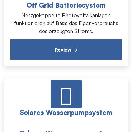
funktionieren auf Basis des Eigenverbrauchs des
Off Grid Batteriesystem
erzeugten Stroms.
Netzgekoppelte Photovoltaikanlagen
funktionieren auf Basis des Eigenverbrauchs
des erzeugten Stroms.
Review →
Solares Wasserpumpsystem
Dabei handelt es sich um Systeme, die darauf
ausgelegt sind, den Strombedarf