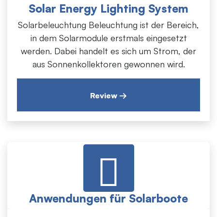
in dem Solarmodule erstmals eingesetzt
Solar Energy Lighting System
werden. Dabei handelt es sich um Strom, der
Solarbeleuchtung Beleuchtung ist der Bereich,
aus Sonnenkollektoren gewonnen wird.
in dem Solarmodule erstmals eingesetzt
werden. Dabei handelt es sich um Strom, der
aus Sonnenkollektoren gewonnen wird.
Review →
Anwendungen für Solarboote
Ein weiterer Anwendungsbereich, in dem